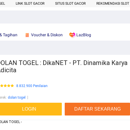
GEL
LINK SLOT GACOR
SITUS SLOT GACOR
REKOMENDASI SLOT
& Tagihan
Voucher & Diskon
LazBlog
OLAN TOGEL : DikaNET - PT. Dinamika Karya
dicita
8.832.900 Penilaian
erek
:
dolan togel
LOGIN
DAFTAR SEKARANG
OLAN TOGEL -