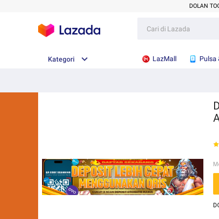
DOLAN TO
LazMall
Pulsa 
Kategori
D
A
M
D