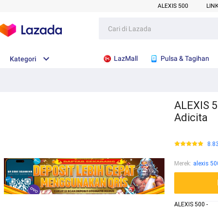
ALEXIS 500
LIN
LazMall
Pulsa & Tagihan
Kategori
ALEXIS 5
Adicita
8.8
Merek
:
alexis 50
ALEXIS 500 -