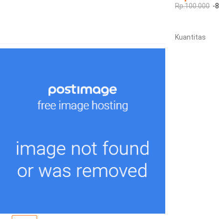
Rp.100.000
-
Kuantitas