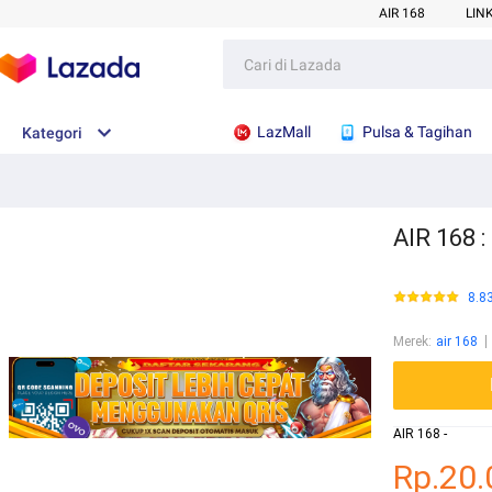
AIR 168
LIN
LazMall
Pulsa & Tagihan
Kategori
AIR 168 :
8.8
Merek
:
air 168
AIR 168 -
Rp.20.